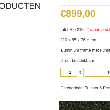
RODUCTEN
€
899,00
tafel Rio 210
* staat in 
210 x 85 x 76 H cm
aluminium frame met kunst
direct beschikbaar
Tafel
T
Rio
210
Categorieën:
Tuinset 6 Pe
aantal