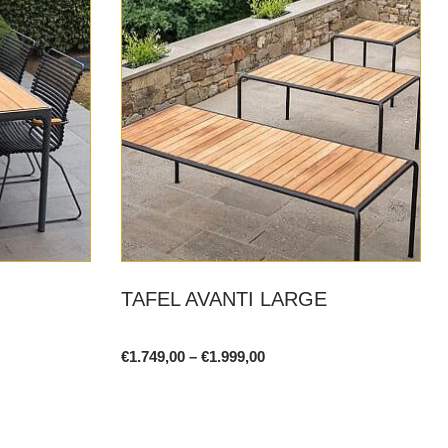
TAFEL AVANTI LARGE
Price
€
1.749,00
–
€
1.999,00
range:
This
€1.749,00
product
through
€1.999,00
has