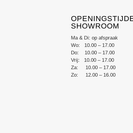
multiple
variants.
OPENINGSTIJD
The
SHOWROOM
options
may
Ma & Di: op afspraak
be
Wo: 10.00 – 17.00
chosen
Do: 10.00 – 17.00
on
Vrij: 10.00 – 17.00
the
Za: 10.00 – 17.00
product
Zo: 12.00 – 16.00
page