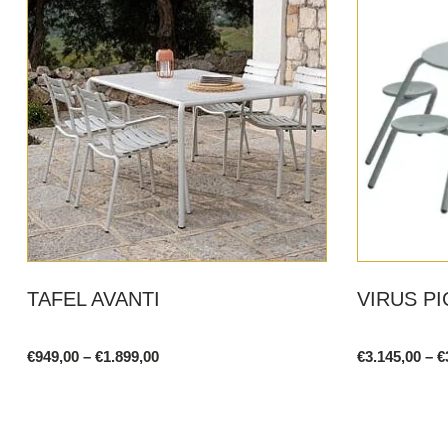
TAFEL AVANTI
VIRUS PI
Price
€
949,00
–
€
1.899,00
€
3.145,00
–
€
range:
This
This
€949,00
product
product
through
€1.899,00
has
has