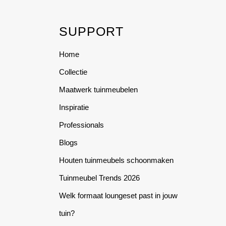
multiple
multiple
variants.
variants.
SUPPORT
The
The
options
options
Home
may
may
be
be
Collectie
chosen
chosen
Maatwerk tuinmeubelen
on
on
the
the
Inspiratie
product
product
Professionals
page
page
Blogs
Houten tuinmeubels schoonmaken
Tuinmeubel Trends 2026
Welk formaat loungeset past in jouw
tuin?