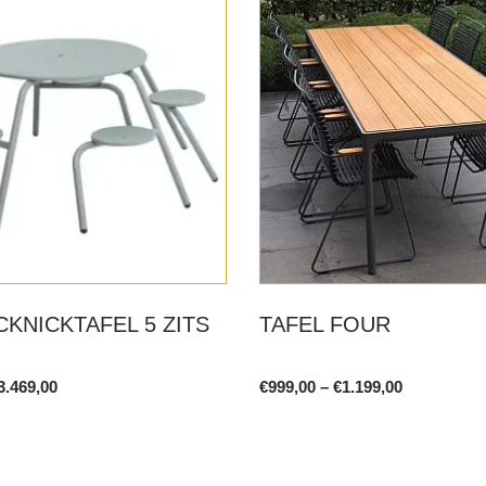
CKNICKTAFEL 5 ZITS
TAFEL FOUR
Price
Price
3.469,00
€
999,00
–
€
1.199,00
range:
range:
This
€3.145,00
€999,00
product
through
through
€3.469,00
€1.199,00
has