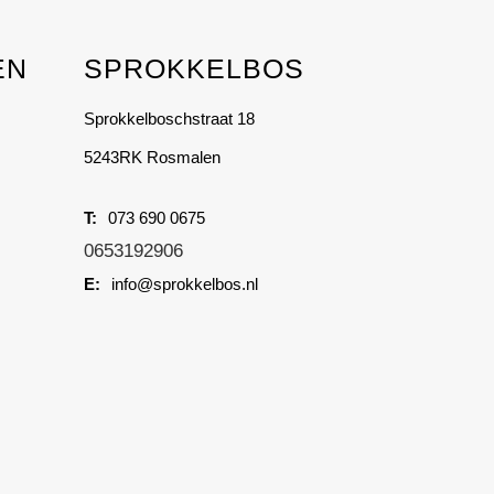
multiple
variants.
EN
SPROKKELBOS
The
options
Sprokkelboschstraat 18
may
be
5243RK Rosmalen
chosen
on
073 690 0675
the
0653192906
product
info@sprokkelbos.nl
page