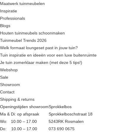
Maatwerk tuinmeubelen
Inspiratie
Professionals
Blogs
Houten tuinmeubels schoonmaken
Tuinmeubel Trends 2026
Welk formaat loungeset past in jouw tuin?
Tuin inspiratie en ideeën voor een luxe buitenruimte
Je tuin zomerklaar maken (met deze 5 tips!)
Webshop
Sale
Showroom
Contact
Shipping & returns
Openingstijden showroom
Sprokkelbos
Ma & Di: op afspraak
Sprokkelboschstraat 18
Wo: 10.00 – 17.00
5243RK Rosmalen
Do: 10.00 – 17.00
073 690 0675