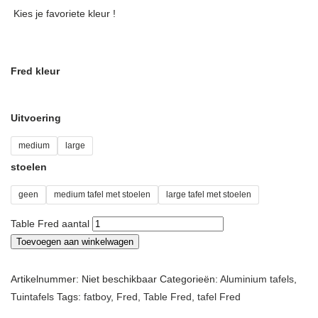
Kies je favoriete kleur !
Fred kleur
Uitvoering
medium
large
stoelen
geen
medium tafel met stoelen
large tafel met stoelen
Table Fred aantal
Toevoegen aan winkelwagen
Artikelnummer:
Niet beschikbaar
Categorieën:
Aluminium tafels
,
Tuintafels
Tags:
fatboy
,
Fred
,
Table Fred
,
tafel Fred