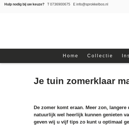
Hulp nodig bij uw keuze?
T
0736900675
E
info@sprokkelbos.nl
Home
Collectie
In
Je tuin zomerklaar ma
De zomer komt eraan. Meer zon, langere 
natuurlijk wel heerlijk kunnen genieten 
geven wij u vijf tips zo kunt u optimaal