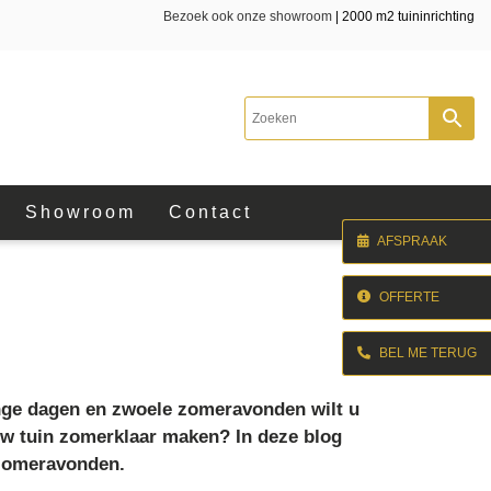
Bezoek ook onze showroom
| 2000 m2 tuininrichting
Showroom
Contact
AFSPRAAK
OFFERTE
BEL ME TERUG
ange dagen en zwoele zomeravonden wilt u
 Uw tuin zomerklaar maken? In deze blog
e zomeravonden.