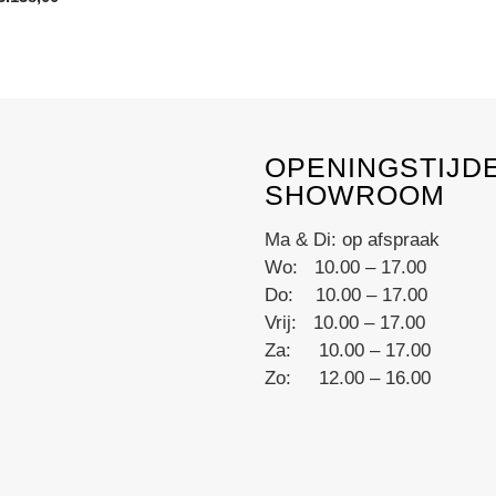
on
range:
the
€1.225,00
product
through
€3.138,00
page
OPENINGSTIJD
SHOWROOM
Ma & Di: op afspraak
Wo: 10.00 – 17.00
Do: 10.00 – 17.00
Vrij: 10.00 – 17.00
Za: 10.00 – 17.00
Zo: 12.00 – 16.00