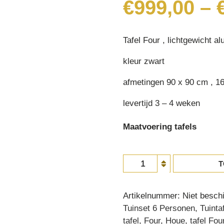
€
999,00
–
Tafel Four , lichtgewicht a
kleur zwart
afmetingen 90 x 90 cm , 1
levertijd 3 – 4 weken
Maatvoering tafels
aluminium
T
tafel
Tafel
Artikelnummer:
Niet besch
Four
Tuinset 6 Personen
,
Tuinta
aantal
tafel
,
Four
,
Houe
,
tafel Fou