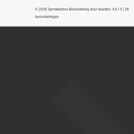
© 2026 Sprokkelbos
Beoordeling
door klanten:
4,6
/
5
|
36
beoordelingen