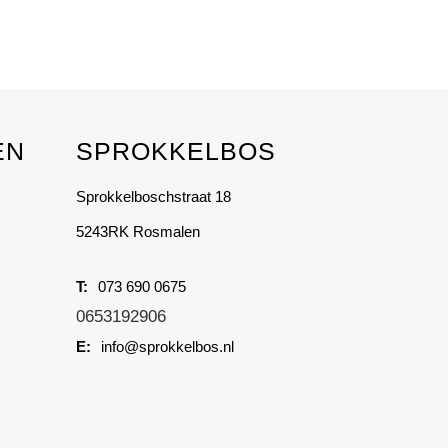
on
the
product
page
EN
SPROKKELBOS
Sprokkelboschstraat 18
5243RK Rosmalen
073 690 0675
0653192906
info@sprokkelbos.nl