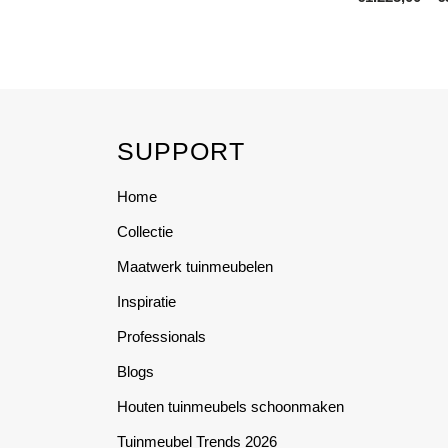
on
This
the
product
product
has
page
multiple
variants.
SUPPORT
The
options
Home
may
be
Collectie
chosen
Maatwerk tuinmeubelen
on
the
Inspiratie
product
Professionals
page
Blogs
Houten tuinmeubels schoonmaken
Tuinmeubel Trends 2026