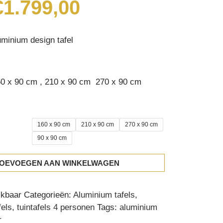
Price
€
1.799,00
range:
€999,00
through
luminium design tafel
€1.799,00
60 x 90 cm , 210 x 90 cm 270 x 90 cm
160 x 90 cm
210 x 90 cm
270 x 90 cm
90 x 90 cm
OEVOEGEN AAN WINKELWAGEN
ikbaar
Categorieën:
Aluminium tafels
,
fels
,
tuintafels 4 personen
Tags:
aluminium
r