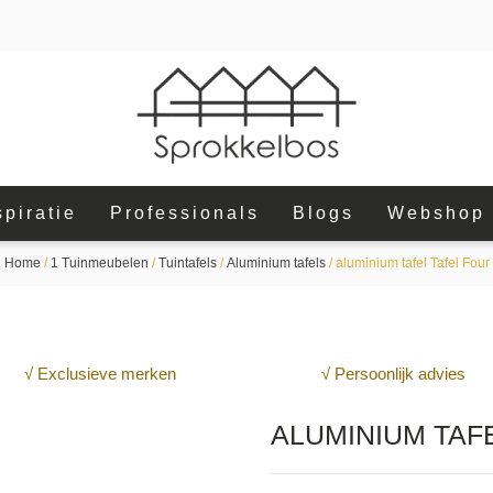
spiratie
Professionals
Blogs
Webshop
Home
/
1 Tuinmeubelen
/
Tuintafels
/
Aluminium tafels
/ aluminium tafel Tafel Four
√ Exclusieve merken
√ Persoonlijk advies
ALUMINIUM TAF