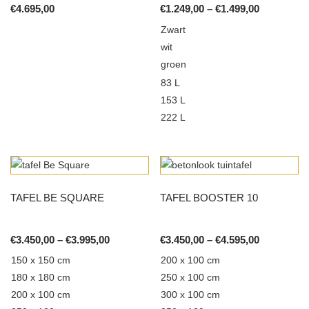
may
options
Price
€
4.695,00
€
1.249,00
–
€
1.499,00
range:
be
may
Zwart
€1.249,00
chosen
be
wit
through
on
chosen
€1.499,00
groen
the
on
83 L
product
the
153 L
page
product
222 L
page
This
product
has
multiple
TAFEL BE SQUARE
TAFEL BOOSTER 10
variants.
The
options
Price
Price
€
3.450,00
–
€
3.995,00
€
3.450,00
–
€
4.595,00
range:
range:
may
150 x 150 cm
200 x 100 cm
€3.450,00
€3.450,00
be
180 x 180 cm
250 x 100 cm
through
through
chosen
€3.995,00
€4.595,00
200 x 100 cm
300 x 100 cm
on