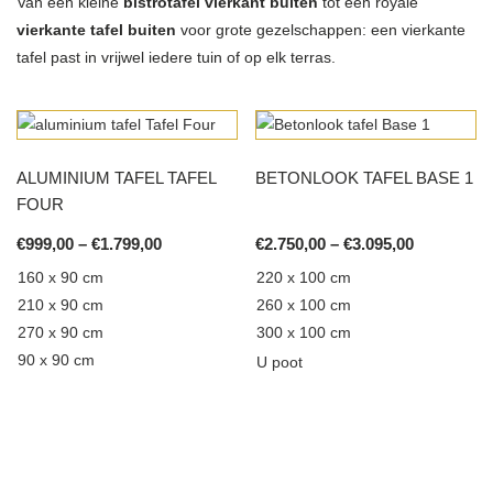
Van een kleine
bistrotafel vierkant buiten
tot een royale
vierkante tafel buiten
voor grote gezelschappen: een vierkante
tafel past in vrijwel iedere tuin of op elk terras.
ALUMINIUM TAFEL TAFEL
BETONLOOK TAFEL BASE 1
FOUR
Price
Price
€
999,00
–
€
1.799,00
€
2.750,00
–
€
3.095,00
range:
range:
160 x 90 cm
220 x 100 cm
€999,00
€2.750,00
210 x 90 cm
260 x 100 cm
through
through
€1.799,00
€3.095,00
270 x 90 cm
300 x 100 cm
90 x 90 cm
U poot
This
product
has
multiple