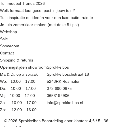
Tuinmeubel Trends 2026
Welk formaat loungeset past in jouw tuin?
Tuin inspiratie en ideeën voor een luxe buitenruimte
Je tuin zomerklaar maken (met deze 5 tips!)
Webshop
Sale
Showroom
Contact
Shipping & returns
Openingstijden showroom
Sprokkelbos
Ma & Di: op afspraak
Sprokkelboschstraat 18
Wo: 10.00 – 17.00
5243RK Rosmalen
Do: 10.00 – 17.00
073 690 0675
Vrij: 10.00 – 17.00
0653192906
Za: 10.00 – 17.00
info@sprokkelbos.nl
Zo: 12.00 – 16.00
© 2026 Sprokkelbos
Beoordeling
door klanten:
4,6
/
5
|
36