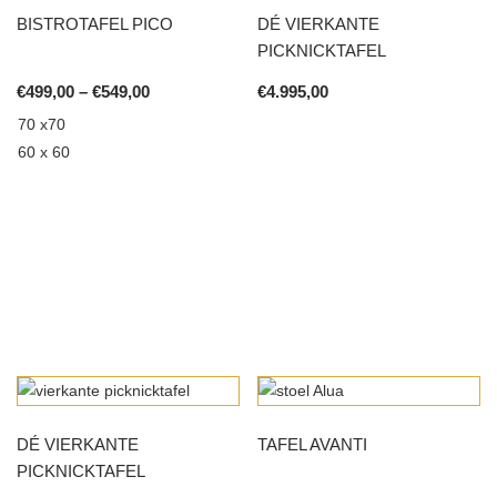
multiple
BISTROTAFEL PICO
DÉ VIERKANTE
variants.
PICKNICKTAFEL
The
options
Price
€
499,00
–
€
549,00
€
4.995,00
range:
may
70 x70
€499,00
be
60 x 60
through
chosen
€549,00
on
the
product
page
This
product
This
has
product
multiple
has
variants.
multiple
DÉ VIERKANTE
TAFEL AVANTI
The
variants.
PICKNICKTAFEL
options
The