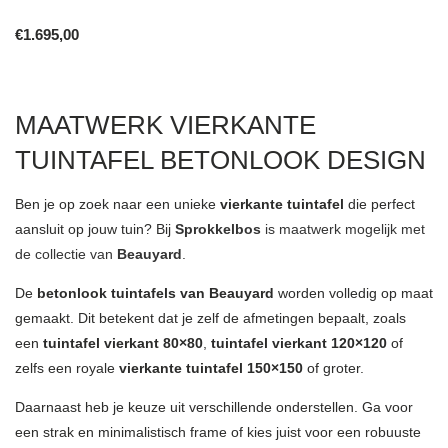
The
options
€
1.695,00
may
be
chosen
MAATWERK VIERKANTE
on
TUINTAFEL BETONLOOK DESIGN
the
product
Ben je op zoek naar een unieke
vierkante tuintafel
die perfect
page
aansluit op jouw tuin? Bij
Sprokkelbos
is maatwerk mogelijk met
de collectie van
Beauyard
.
De
betonlook tuintafels van Beauyard
worden volledig op maat
gemaakt. Dit betekent dat je zelf de afmetingen bepaalt, zoals
een
tuintafel vierkant 80×80
,
tuintafel vierkant 120×120
of
zelfs een royale
vierkante tuintafel 150×150
of groter.
Daarnaast heb je keuze uit verschillende onderstellen. Ga voor
een strak en minimalistisch frame of kies juist voor een robuuste