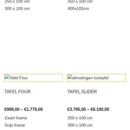
250 x 100 cm
350 x 100 cm
the
300 x 100 cm
400x100cm
product
page
This
This
product
product
has
has
multiple
multiple
TAFEL FOUR
TAFEL SLIDER
variants.
variants.
The
The
options
options
Price
Price
€
999,00
–
€
1.779,00
€
3.795,00
–
€
6.190,00
range:
range:
may
may
Zwart frame
250 x 100 cm
€999,00
€3.795,00
be
be
Grijs frame
300 x 100 cm
through
through