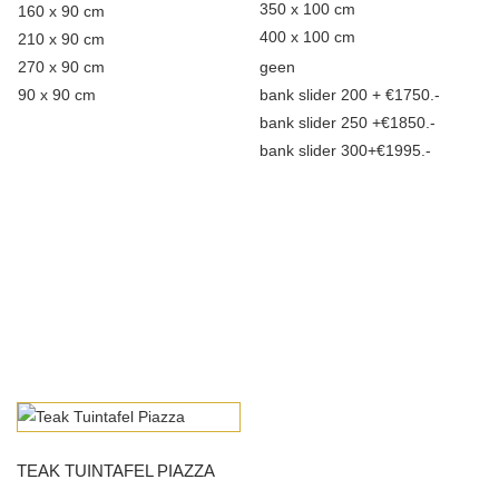
chosen
chosen
€1.779,00
€6.190,00
350 x 100 cm
160 x 90 cm
on
on
400 x 100 cm
210 x 90 cm
the
the
270 x 90 cm
geen
product
product
90 x 90 cm
bank slider 200 + €1750.-
page
page
This
bank slider 250 +€1850.-
product
bank slider 300+€1995.-
has
multiple
variants.
The
options
may
be
This
chosen
product
on
has
the
multiple
product
TEAK TUINTAFEL PIAZZA
variants.
page