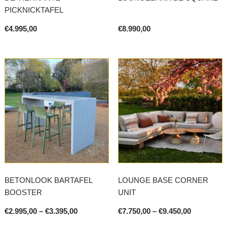
PICKNICKTAFEL
€
4.995,00
€
8.990,00
This
This
product
product
has
has
multiple
multiple
variants.
variants.
The
The
options
options
may
may
be
be
chosen
chosen
on
on
BETONLOOK BARTAFEL
LOUNGE BASE CORNER
the
the
BOOSTER
UNIT
product
product
page
page
Price
Price
€
2.995,00
–
€
3.395,00
€
7.750,00
–
€
9.450,00
range:
range:
This
This