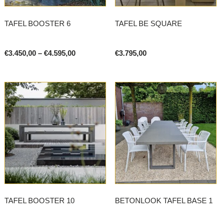
TAFEL BOOSTER 6
TAFEL BE SQUARE
Price
€
3.450,00
–
€
4.595,00
€
3.795,00
range:
This
€3.450,00
product
through
€4.595,00
has
multiple
variants.
The
options
may
be
chosen
on
TAFEL BOOSTER 10
BETONLOOK TAFEL BASE 1
the
product