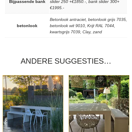
Bijpassende bank
slider 250 +€1850.-, bank slider 300+
€1995.-
Betonlook antraciet
,
betonlook grijs 7035
,
betonlook
betonlook wit 9010
,
Krijt RAL 7044
,
kwartsgrijs 7039
,
Clay
,
zand
ANDERE SUGGESTIES…