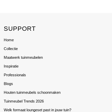
€2.995,00
€7.750,00
product
product
through
through
€3.395,00
€9.450,00
has
has
multiple
multiple
variants.
variants.
SUPPORT
The
The
options
options
Home
may
may
Collectie
be
be
chosen
chosen
Maatwerk tuinmeubelen
on
on
Inspiratie
the
the
product
product
Professionals
page
page
Blogs
Houten tuinmeubels schoonmaken
Tuinmeubel Trends 2026
Welk formaat loungeset past in jouw tuin?