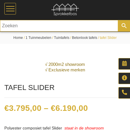
Home
/
1 Tuinmeubelen
/
Tuintafels
/
Betonlook tafels
/ tafel Slider
√ 2000m2 showroom
√ Exclusieve merken
TAFEL SLIDER
Price
€
3.795,00
–
€
6.190,00
range:
€3.795,00
Polyester composiet tafel Slider
staat in de showroom