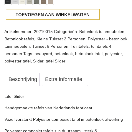
TOEVOEGEN AAN WINKELWAGEN
Artikelnummer:
20210015
Categorieën:
Betonlook tuinmeubelen
,
Betonlook tafels
,
Kleine Tuinset 2 Personen
,
Polyester - betonlook
tuinmeubelen
,
Tuinset 6 Personen
,
Tuintafels
,
tuintafels 4
personen
Tags:
beauyard
,
betonlook
,
betonlook tafel
,
polyester
,
polyester tafel
,
Slider
,
tafel Slider
Beschrijving
Extra informatie
tafel Slider
Handgemaakte tafels van Nederlands fabricaat.
Vezel versterkt Polyester composiet tafel in betonlook afwerking
Polyester composiet tafels zijn duurzaam , sterk &