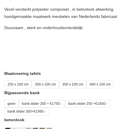
through
Vezel versterkt polyester composiet , in betonlook afwerking,
€6.190,00
handgemaakte maatwerk meubelen van Nederlands fabricaat.
Duurzaam , sterk en onderhoudsvriendelijk.
Maatvoering tafels
250 x 100 cm
300 x 100 cm
350 x 100 cm
400 x 100 cm
Bijpassende bank
geen
bank slider 200 + €1750.-
bank slider 250 +€1850.-
bank slider 300+€1995.-
betonlook