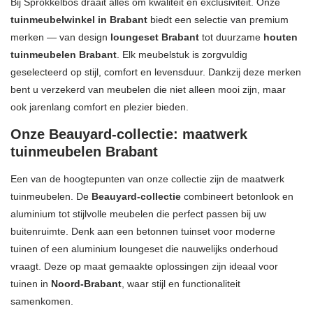
Bij Sprokkelbos draait alles om kwaliteit en exclusiviteit. Onze
tuinmeubelwinkel in Brabant
biedt een selectie van premium
merken — van design
loungeset Brabant
tot duurzame
houten
tuinmeubelen Brabant
. Elk meubelstuk is zorgvuldig
geselecteerd op stijl, comfort en levensduur. Dankzij deze merken
bent u verzekerd van meubelen die niet alleen mooi zijn, maar
ook jarenlang comfort en plezier bieden.
Onze Beauyard-collectie: maatwerk
tuinmeubelen Brabant
Een van de hoogtepunten van onze collectie zijn de maatwerk
tuinmeubelen. De
Beauyard-collectie
combineert betonlook en
aluminium tot stijlvolle meubelen die perfect passen bij uw
buitenruimte. Denk aan een betonnen tuinset voor moderne
tuinen of een aluminium loungeset die nauwelijks onderhoud
vraagt. Deze op maat gemaakte oplossingen zijn ideaal voor
tuinen in
Noord-Brabant
, waar stijl en functionaliteit
samenkomen.