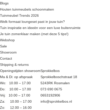
Blogs
Houten tuinmeubels schoonmaken
Tuinmeubel Trends 2026
Welk formaat loungeset past in jouw tuin?
Tuin inspiratie en ideeën voor een luxe buitenruimte
Je tuin zomerklaar maken (met deze 5 tips!)
Webshop
Sale
Showroom
Contact
Shipping & returns
Openingstijden showroom
Sprokkelbos
Ma & Di: op afspraak
Sprokkelboschstraat 18
Wo: 10.00 – 17.00
5243RK Rosmalen
Do: 10.00 – 17.00
073 690 0675
Vrij: 10.00 – 17.00
0653192906
Za: 10.00 – 17.00
info@sprokkelbos.nl
Zo: 12.00 – 16.00