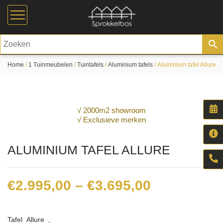
Home
/
1 Tuinmeubelen
/
Tuintafels
/
Aluminium tafels
/ Aluminium tafel Allure
√ 2000m2 showroom
√ Exclusieve merken
ALUMINIUM TAFEL ALLURE
Price
€
2.995,00
–
€
3.695,00
range:
€2.995,00
Tafel Allure ,