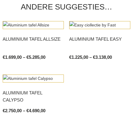
ANDERE SUGGESTIES…
ALUMINIUM TAFEL ALLSIZE
ALUMINIUM TAFEL EASY
Price
Price
€
1.699,00
–
€
5.285,00
€
1.225,00
–
€
3.138,00
range:
range:
This
This
€1.699,00
€1.225,00
product
product
through
through
€5.285,00
€3.138,00
has
has
multiple
multiple
ALUMINIUM TAFEL
variants.
variants.
CALYPSO
The
The
options
options
Price
€
2.750,00
–
€
4.690,00
range:
may
may
This
€2.750,00
be
be
product
through
chosen
chosen
€4.690,00