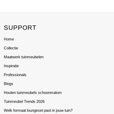
be
be
product
product
through
through
chosen
chosen
€4.595,00
€1.499,00
has
has
on
on
multiple
multiple
the
the
variants.
variants.
SUPPORT
product
product
The
The
page
page
options
options
Home
may
may
Collectie
be
be
chosen
chosen
Maatwerk tuinmeubelen
on
on
Inspiratie
the
the
product
product
Professionals
page
page
Blogs
Houten tuinmeubels schoonmaken
Tuinmeubel Trends 2026
Welk formaat loungeset past in jouw tuin?