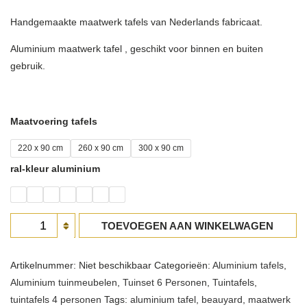
through
Handgemaakte maatwerk tafels van Nederlands fabricaat.
€3.695,00
Aluminium maatwerk tafel , geschikt voor binnen en buiten
gebruik.
Maatvoering tafels
220 x 90 cm
260 x 90 cm
300 x 90 cm
ral-kleur aluminium
Aluminium
TOEVOEGEN AAN WINKELWAGEN
tafel
Allure
Artikelnummer:
Niet beschikbaar
Categorieën:
Aluminium tafels
,
aantal
Aluminium tuinmeubelen
,
Tuinset 6 Personen
,
Tuintafels
,
tuintafels 4 personen
Tags:
aluminium tafel
,
beauyard
,
maatwerk