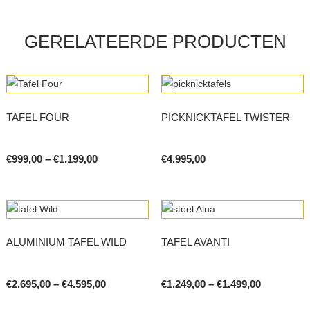
has
on
on
multiple
the
the
variants.
GERELATEERDE PRODUCTEN
product
product
The
page
page
options
may
be
TAFEL FOUR
PICKNICKTAFEL TWISTER
chosen
on
the
Price
€
999,00
–
€
1.199,00
€
4.995,00
range:
product
This
This
€999,00
page
product
product
through
€1.199,00
has
has
multiple
multiple
ALUMINIUM TAFEL WILD
TAFEL AVANTI
variants.
variants.
The
The
options
options
Price
Price
€
2.695,00
–
€
4.595,00
€
1.249,00
–
€
1.499,00
range:
range:
may
may
This
This
€2.695,00
€1.249,00