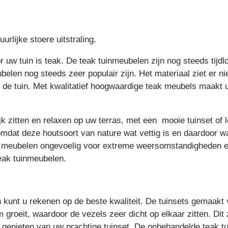
rlijke stoere uitstraling.
r uw tuin is teak. De teak tuinmeubelen zijn nog steeds tij
belen nog steeds zeer populair zijn. Het materiaal ziet er ni
n de tuin. Met kwalitatief hoogwaardige teak meubels maakt 
ijk zitten en relaxen op uw terras, met een mooie tuinset of
mdat deze houtsoort van nature wat vettig is en daardoor wat
ze meubelen ongevoelig voor extreme weersomstandigheden e
teak tuinmeubelen.
n kunt u rekenen op de beste kwaliteit. De tuinsets gemaakt
 groeit, waardoor de vezels zeer dicht op elkaar zitten. Dit
ng genieten van uw prachtige tuinset. De onbehandelde teak tu