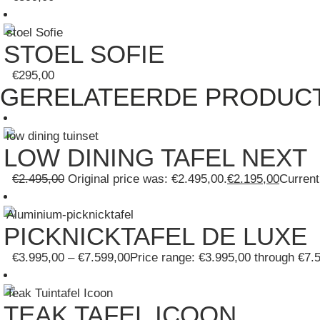
STOEL SOFIE
€
295,00
GERELATEERDE PRODUC
LOW DINING TAFEL NEXT
€
2.495,00
Original price was: €2.495,00.
€
2.195,00
Current
PICKNICKTAFEL DE LUXE
€
3.995,00
–
€
7.599,00
Price range: €3.995,00 through €7.
TEAK TAFEL ICOON