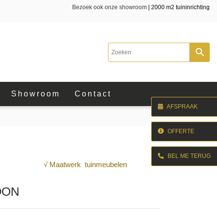
Bezoek ook onze showroom
| 2000 m2 tuininrichting
Showroom
Contact
AFSPRAAK
OFFERTE
BEL ME TERUG
√ Maatwerk tuinmeubelen
OON