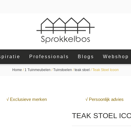
spiratie
Professionals
Blogs
Webshop
Home
/
1 Tuinmeubelen
/
Tuinstoelen
/
teak stoel
/ Teak Stoel Icoon
√ Exclusieve merken
√ Persoonlijk advies
TEAK STOEL IC