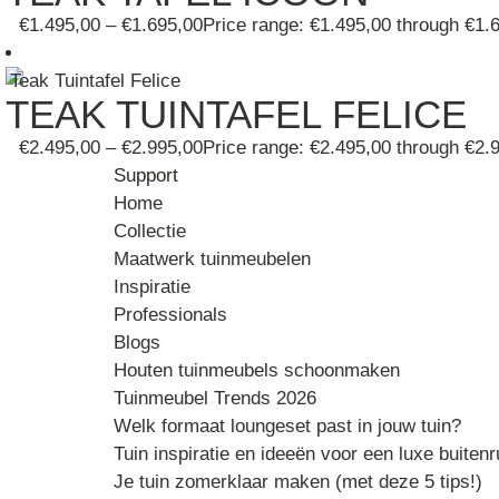
€
1.495,00
–
€
1.695,00
Price range: €1.495,00 through €1.
TEAK TUINTAFEL FELICE
€
2.495,00
–
€
2.995,00
Price range: €2.495,00 through €2.
Support
Home
Collectie
Maatwerk tuinmeubelen
Inspiratie
Professionals
Blogs
Houten tuinmeubels schoonmaken
Tuinmeubel Trends 2026
Welk formaat loungeset past in jouw tuin?
Tuin inspiratie en ideeën voor een luxe buiten
Je tuin zomerklaar maken (met deze 5 tips!)