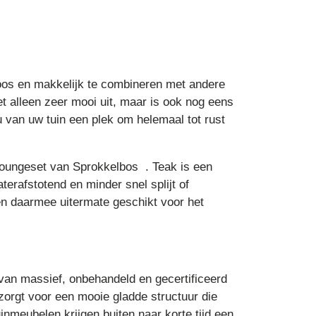
dloos en makkelijk te combineren met andere
et alleen zeer mooi uit, maar is ook nog eens
u van uw tuin een plek om helemaal tot rust
 loungeset van Sprokkelbos . Teak is een
erafstotend en minder snel splijt of
n daarmee uitermate geschikt voor het
 van massief, onbehandeld en gecertificeerd
 zorgt voor een mooie gladde structuur die
inmeubelen krijgen buiten naar korte tijd een