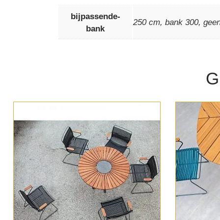
bijpassende-
250 cm
,
bank 300
,
gee
bank
G