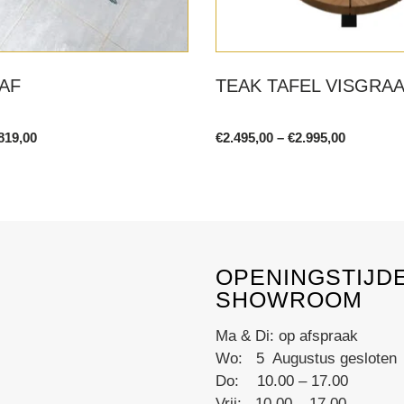
EAF
TEAK TAFEL VISGRA
Price
Price
819,00
€
2.495,00
–
€
2.995,00
range:
range:
This
€999,00
€2.495,00
product
through
through
€1.819,00
€2.995,00
has
multiple
variants.
OPENINGSTIJD
The
SHOWROOM
options
may
Ma & Di: op afspraak
be
Wo: 5 Augustus gesloten
chosen
Do: 10.00 – 17.00
on
Vrij: 10.00 – 17.00