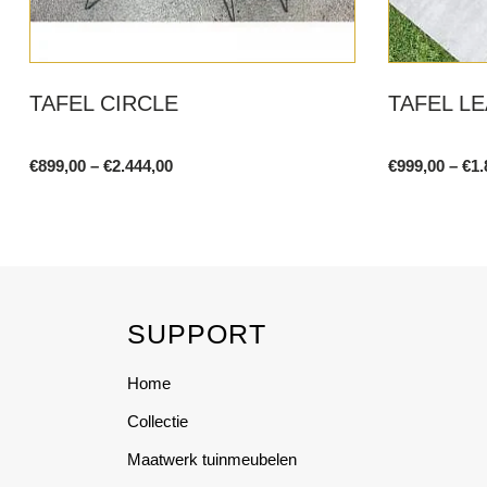
TAFEL CIRCLE
TAFEL L
Price
€
899,00
–
€
2.444,00
€
999,00
–
€
1.
range:
This
This
€899,00
product
product
through
€2.444,00
has
has
multiple
multiple
variants.
variants.
SUPPORT
The
The
options
options
Home
may
may
be
be
Collectie
chosen
chosen
Maatwerk tuinmeubelen
on
on