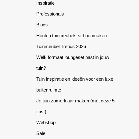
the
the
Inspiratie
product
product
Professionals
page
page
Blogs
Houten tuinmeubels schoonmaken
Tuinmeubel Trends 2026
Welk formaat loungeset past in jouw
tuin?
Tuin inspiratie en ideeën voor een luxe
buitenruimte
Je tuin zomerklaar maken (met deze 5
tips!)
Webshop
Sale