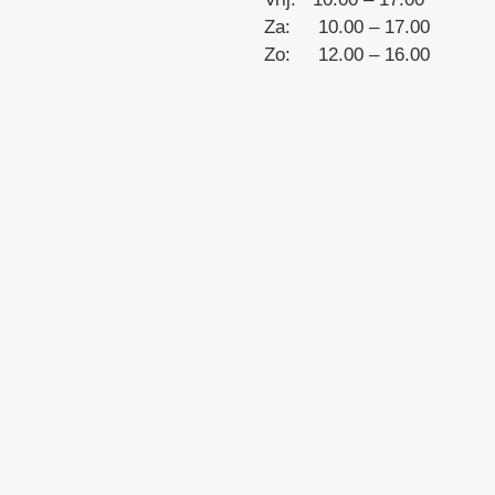
the
Za: 10.00 – 17.00
product
Zo: 12.00 – 16.00
page