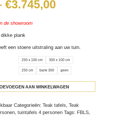
Price
–
€
3.745,00
range:
€2.195,00
through
 in de showroom
€3.745,00
 dikke plank
eft een stoere uitstraling aan uw tuin.
250 x 100 cm
300 x 100 cm
250 cm
bank 300
geen
OEVOEGEN AAN WINKELWAGEN
ikbaar
Categorieën:
Teak tafels
,
Teak
ersonen
,
tuintafels 4 personen
Tags:
FBLS
,