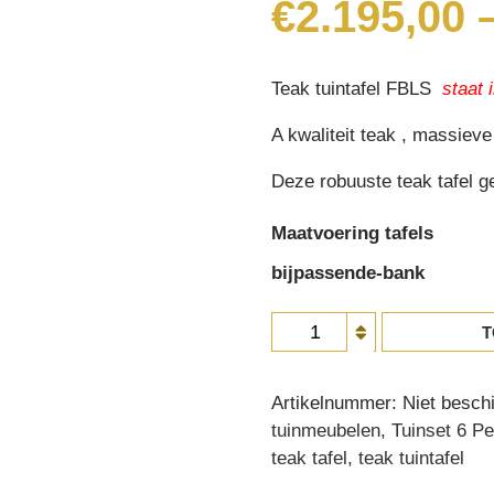
€
2.195,00
Teak tuintafel FBLS
staat
A kwaliteit teak , massieve
Deze robuuste teak tafel ge
Maatvoering tafels
bijpassende-bank
Teak
T
tuintafel
FBLS
Artikelnummer:
Niet besch
aantal
tuinmeubelen
,
Tuinset 6 P
teak tafel
,
teak tuintafel