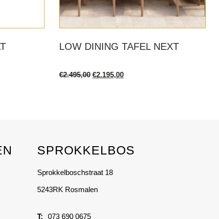
AT
LOW DINING TAFEL NEXT
Original
Current
€
2.495,00
€
2.195,00
price
price
was:
is:
€2.495,00.
€2.195,00.
EN
SPROKKELBOS
Sprokkelboschstraat 18
5243RK Rosmalen
073 690 0675