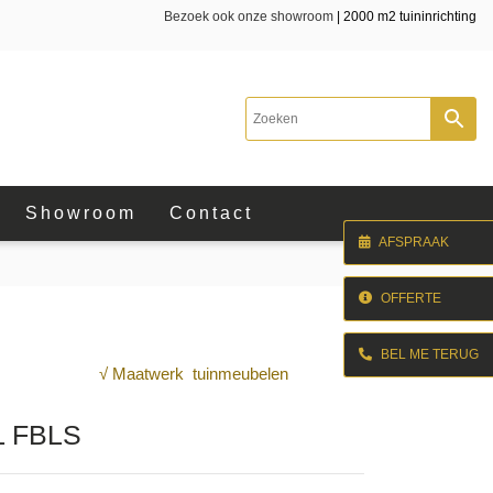
Bezoek ook onze showroom
| 2000 m2 tuininrichting
Showroom
Contact
AFSPRAAK
OFFERTE
BEL ME TERUG
√ Maatwerk tuinmeubelen
L FBLS