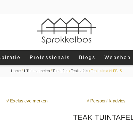
spiratie
Professionals
Blogs
Webshop
Home
/
1 Tuinmeubelen
/
Tuintafels
/
Teak tafels
/ Teak tuintafel FBLS
√ Exclusieve merken
√ Persoonlijk advies
TEAK TUINTAFE