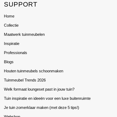
SUPPORT
The
The
options
options
Home
may
may
Collectie
be
be
chosen
chosen
Maatwerk tuinmeubelen
on
on
Inspiratie
the
the
product
product
Professionals
page
page
Blogs
Houten tuinmeubels schoonmaken
Tuinmeubel Trends 2026
Welk formaat loungeset past in jouw tuin?
Tuin inspiratie en ideeën voor een luxe buitenruimte
Je tuin zomerklaar maken (met deze 5 tips!)
Webshop