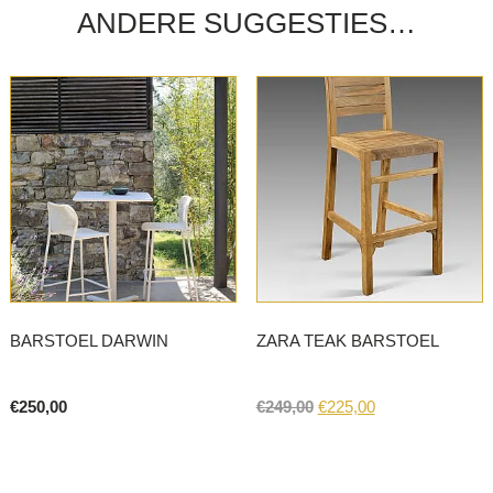
ANDERE SUGGESTIES…
BARSTOEL DARWIN
ZARA TEAK BARSTOEL
Original
Current
€
250,00
€
249,00
€
225,00
price
price
This
was:
is:
product
€249,00.
€225,00.
has