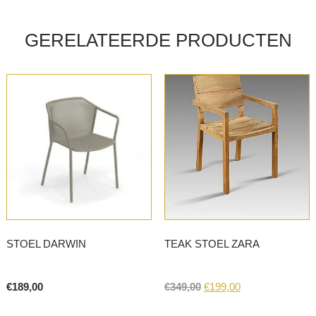
multiple
variants.
GERELATEERDE PRODUCTEN
The
options
may
be
chosen
on
the
product
page
STOEL DARWIN
TEAK STOEL ZARA
Original
Current
€
189,00
€
349,00
€
199,00
price
price
This
was:
is: