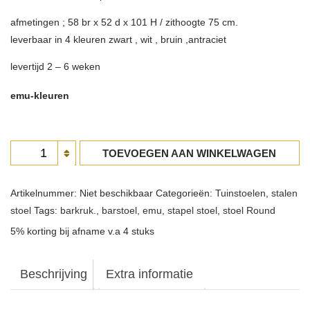
afmetingen ; 58 br x 52 d x 101 H / zithoogte 75 cm.
leverbaar in 4 kleuren zwart , wit , bruin ,antraciet
levertijd 2 – 6 weken
emu-kleuren
Barstoel
TOEVOEGEN AAN WINKELWAGEN
Round
aantal
Artikelnummer:
Niet beschikbaar
Categorieën:
Tuinstoelen
,
stalen
stoel
Tags:
barkruk.
,
barstoel
,
emu
,
stapel stoel
,
stoel Round
5% korting bij afname v.a 4 stuks
Beschrijving
Extra informatie