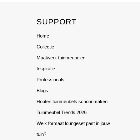
multiple
multiple
variants.
variants.
SUPPORT
The
The
options
options
Home
may
may
be
be
Collectie
chosen
chosen
Maatwerk tuinmeubelen
on
on
the
the
Inspiratie
product
product
Professionals
page
page
Blogs
Houten tuinmeubels schoonmaken
Tuinmeubel Trends 2026
Welk formaat loungeset past in jouw
tuin?