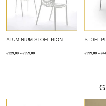
ALUMINIUM STOEL RION
STOEL PI
Price
€
329,00
–
€
359,00
€
399,00
–
€
44
range:
This
This
€329,00
product
product
through
€359,00
has
has
multiple
multiple
variants.
variants.
G
The
The
options
options
may
may