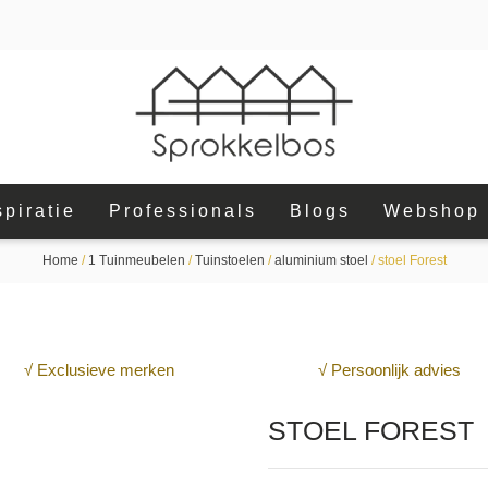
spiratie
Professionals
Blogs
Webshop
Home
/
1 Tuinmeubelen
/
Tuinstoelen
/
aluminium stoel
/ stoel Forest
√ Exclusieve merken
√ Persoonlijk advies
STOEL FOREST