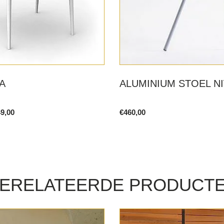
A
ALUMINIUM STOEL N
Price
9,00
€
460,00
range:
This
€399,00
product
through
€449,00
has
multiple
variants.
ERELATEERDE PRODUCT
The
options
may