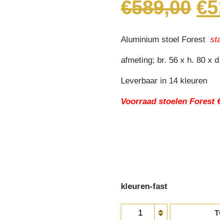
Or
€
589,00
€
5
pr
wa
€5
Aluminium stoel Forest
sta
afmeting; br. 56 x h. 80 x 
Leverbaar in 14 kleuren
Voorraad stoelen Forest €
kleuren-fast
stoel
T