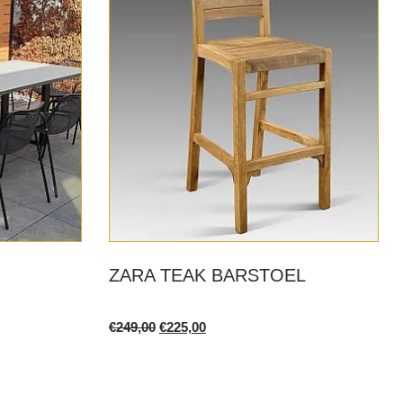
be
chosen
on
the
product
page
ZARA TEAK BARSTOEL
Original
Current
€
249,00
€
225,00
price
price
was:
is:
€249,00.
€225,00.