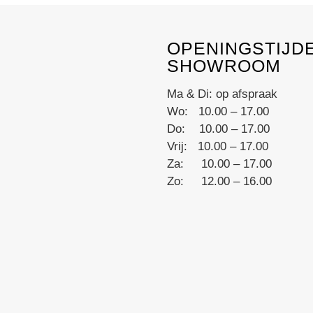
multiple
variants.
OPENINGSTIJD
The
SHOWROOM
options
may
Ma & Di: op afspraak
be
Wo: 10.00 – 17.00
chosen
Do: 10.00 – 17.00
on
Vrij: 10.00 – 17.00
the
Za: 10.00 – 17.00
product
Zo: 12.00 – 16.00
page