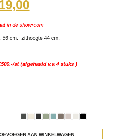
iginal
Current
19,00
ice
price
s:
is:
89,00.
€519,00.
at in de showroom
d. 56 cm. zithoogte 44 cm.
500.-/st (afgehaald v.a 4 stuks )
OEVOEGEN AAN WINKELWAGEN