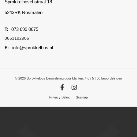
Sprokkelboschstraat 18
5243RK Rosmalen
073 690 0675
0653192906
info@sprokkelbos.nl
© 2026 Sprokkelbos
Beoordeling
door klanten:
4,6
/
5
|
36
beoordelingen
Privacy Beleid
Sitemap