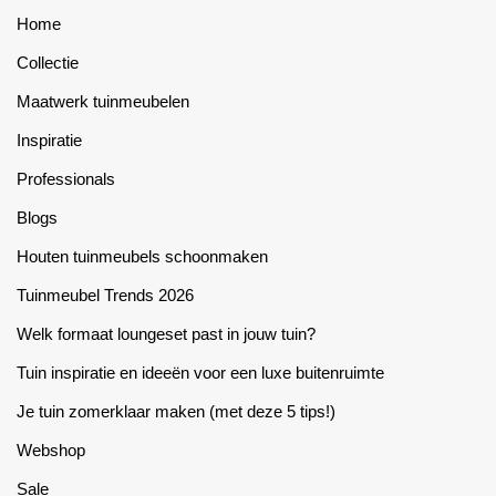
may
may
Home
be
be
Collectie
chosen
chosen
Maatwerk tuinmeubelen
on
on
the
the
Inspiratie
product
product
Professionals
page
page
Blogs
Houten tuinmeubels schoonmaken
Tuinmeubel Trends 2026
Welk formaat loungeset past in jouw tuin?
Tuin inspiratie en ideeën voor een luxe buitenruimte
Je tuin zomerklaar maken (met deze 5 tips!)
Webshop
Sale