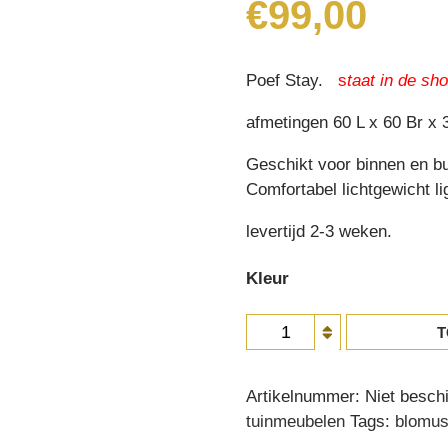
€
99,00
Poef Stay.
s
taa
t in de s
afmetingen 60 L x 60 Br x
Geschikt voor binnen en bu
Comfortabel lichtgewicht li
levertijd 2-3 weken.
Kleur
Poef
T
Stay
aantal
Artikelnummer:
Niet besch
tuinmeubelen
Tags:
blomu