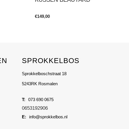
€
149,00
This
product
has
multiple
variants.
EN
SPROKKELBOS
The
options
Sprokkelboschstraat 18
may
be
5243RK Rosmalen
chosen
on
073 690 0675
the
0653192906
product
info@sprokkelbos.nl
page