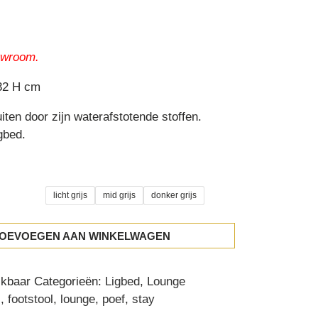
howroom.
 32 H cm
iten door zijn waterafstotende stoffen.
gbed.
licht grijs
mid grijs
donker grijs
OEVOEGEN AAN WINKELWAGEN
ikbaar
Categorieën:
Ligbed
,
Lounge
s
,
footstool
,
lounge
,
poef
,
stay