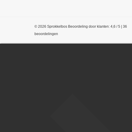
© 2026 Sprokkelbos
Beoordeling
door klanten:
4,6
/
5
|
36
beoordelingen