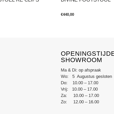
€
440,00
This
product
has
multiple
variants.
OPENINGSTIJD
The
SHOWROOM
options
may
Ma & Di: op afspraak
be
Wo: 5 Augustus gesloten
chosen
Do: 10.00 – 17.00
on
Vrij: 10.00 – 17.00
the
Za: 10.00 – 17.00
product
Zo: 12.00 – 16.00
page