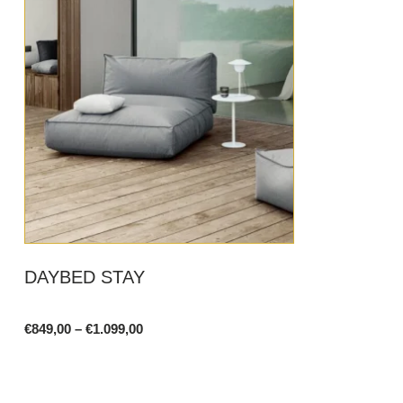
DAYBED STAY
Price
€
849,00
–
€
1.099,00
range:
This
€849,00
product
through
€1.099,00
has