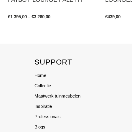
Price
€
1.395,00
–
€
3.260,00
€
439,00
range:
This
This
€1.395,00
product
product
through
€3.260,00
has
has
multiple
multiple
variants.
variants.
SUPPORT
The
The
options
options
Home
may
may
be
be
Collectie
chosen
chosen
Maatwerk tuinmeubelen
on
on
the
the
Inspiratie
product
product
Professionals
page
page
Blogs