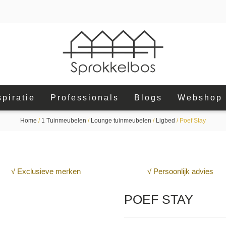
spiratie
Professionals
Blogs
Webshop
Home
/
1 Tuinmeubelen
/
Lounge tuinmeubelen
/
Ligbed
/ Poef Stay
√ Exclusieve merken
√ Persoonlijk advies
POEF STAY