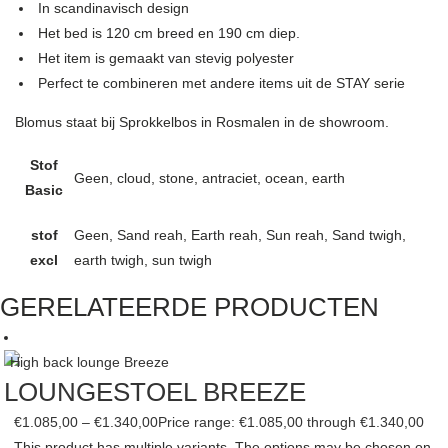
In scandinavisch design
Het bed is 120 cm breed en 190 cm diep.
Het item is gemaakt van stevig polyester
Perfect te combineren met andere items uit de STAY serie
Blomus staat bij Sprokkelbos in Rosmalen in de showroom.
Stof
Geen, cloud, stone, antraciet, ocean, earth
Basic
stof
Geen, Sand reah, Earth reah, Sun reah, Sand twigh,
excl
earth twigh, sun twigh
GERELATEERDE PRODUCTEN
LOUNGESTOEL BREEZE
€
1.085,00
–
€
1.340,00
Price range: €1.085,00 through €1.340,00
This product has multiple variants. The options may be chosen on