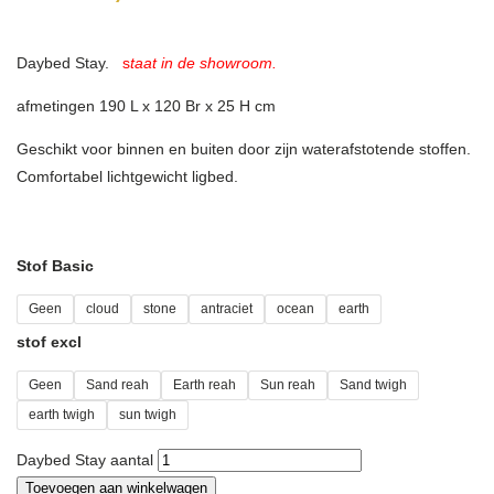
Daybed Stay.
s
taa
t in de showroom.
afmetingen 190 L x 120 Br x 25 H cm
Geschikt voor binnen en buiten door zijn waterafstotende stoffen.
Comfortabel lichtgewicht ligbed.
Stof Basic
Geen
cloud
stone
antraciet
ocean
earth
stof excl
Geen
Sand reah
Earth reah
Sun reah
Sand twigh
earth twigh
sun twigh
Daybed Stay aantal
Toevoegen aan winkelwagen