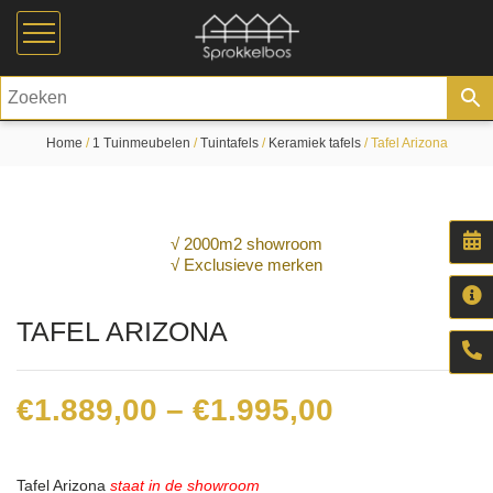
Home
/
1 Tuinmeubelen
/
Tuintafels
/
Keramiek tafels
/ Tafel Arizona
√ 2000m2 showroom
√ Exclusieve merken
TAFEL ARIZONA
Price
€
1.889,00
–
€
1.995,00
range:
€1.889,00
Tafel Arizona
staat in de showroom