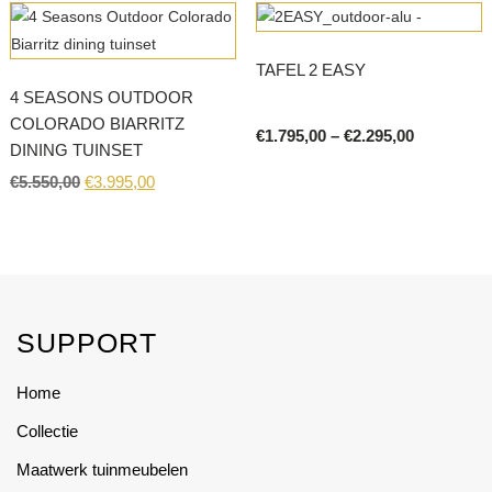
TAFEL 2 EASY
4 SEASONS OUTDOOR
COLORADO BIARRITZ
Price
€
1.795,00
–
€
2.295,00
DINING TUINSET
range:
This
€1.795,00
Original
Current
€
5.550,00
€
3.995,00
product
through
price
price
€2.295,00
has
was:
is:
€5.550,00.
€3.995,00.
multiple
variants.
The
options
SUPPORT
may
be
Home
chosen
Collectie
on
Maatwerk tuinmeubelen
the