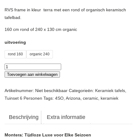
through
RVS frame in kleur terra met een rond of organisch keramisch
€1.995,00
tafelbad.
160 cm rond of 240 x 130 cm organic
uitvoering
rond 160
organic 240
Tafel
Arizona
Toevoegen aan winkelwagen
aantal
Artikelnummer:
Niet beschikbaar
Categorieën:
Keramiek tafels
,
Tuinset 6 Personen
Tags:
4SO
,
Arizona
,
ceramic
,
keramiek
Beschrijving
Extra informatie
Montera: Tijdloze Luxe voor Elke Seizoen