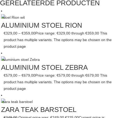
GERELATEERDE PRODUCTEN
ALUMINIUM STOEL RION
€
329,00
–
€
359,00
Price range: €329,00 through €359,00
This
product has multiple variants. The options may be chosen on the
product page
ALUMINIUM STOEL ZEBRA
€
579,00
–
€
679,00
Price range: €579,00 through €679,00
This
product has multiple variants. The options may be chosen on the
product page
ZARA TEAK BARSTOEL
€
249,00
Original price was: €249,00.
€
225,00
Current price is: