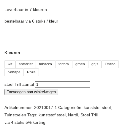
Leverbaar in 7 kleuren.
bestelbaar v,a 6 stuks / kleur
.
Kleuren
wit
antarciet
tabacco
tortora
groen
grijs
Ottano
Senape
Roze
stoel Trill aantal
Toevoegen aan winkelwagen
Artikelnummer:
20210017-1
Categorieën:
kunststof stoel
,
Tuinstoelen
Tags:
kunststof stoel
,
Nardi
,
Stoel Trill
v.a 4 stuks 5% korting