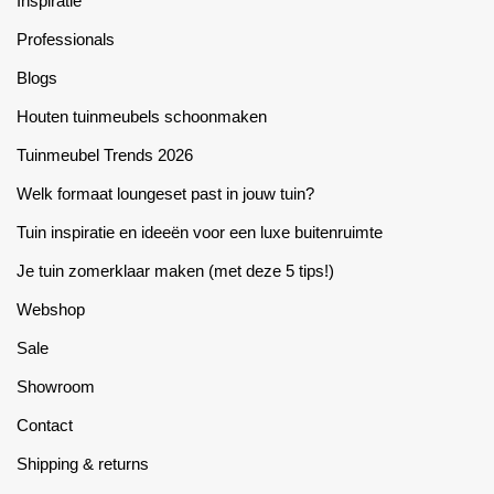
Inspiratie
the
product
Professionals
page
Blogs
Houten tuinmeubels schoonmaken
Tuinmeubel Trends 2026
Welk formaat loungeset past in jouw tuin?
Tuin inspiratie en ideeën voor een luxe buitenruimte
Je tuin zomerklaar maken (met deze 5 tips!)
Webshop
Sale
Showroom
Contact
Shipping & returns