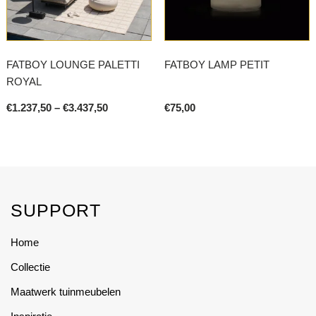
be
be
chosen
chosen
on
on
FATBOY LOUNGE PALETTI
FATBOY LAMP PETIT
the
the
ROYAL
product
product
page
page
Price
€
1.237,50
–
€
3.437,50
€
75,00
range:
This
€1.237,50
product
through
€3.437,50
has
multiple
variants.
SUPPORT
The
options
Home
may
Collectie
be
chosen
Maatwerk tuinmeubelen
on