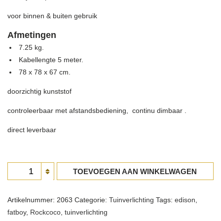
€649,00.
€599,00.
voor binnen & buiten gebruik
Afmetingen
7.25 kg.
Kabellengte 5 meter.
78 x 78 x 67 cm.
doorzichtig kunststof
controleerbaar met afstandsbediening, continu dimbaar .
direct leverbaar
Fatboy
TOEVOEGEN AAN WINKELWAGEN
lamp
Rockcoco
Artikelnummer:
2063
Categorie:
Tuinverlichting
Tags:
edison
,
aantal
fatboy
,
Rockcoco
,
tuinverlichting