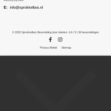
info@sprokkelbos.nl
© 2026 Sprokkelbos
Beoordeling
door klanten:
4,6
/
5
|
36
beoordelingen
Privacy Beleid
Sitemap