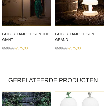
FATBOY LAMP EDISON THE
FATBOY LAMP EDISON
GIANT
GRAND
Original
Current
Original
Current
€
599,00
€
575,00
€
599,00
€
575,00
price
price
price
price
This
was:
is:
was:
is:
product
€599,00.
€575,00.
€599,00.
€575,00.
has
multiple
variants.
GERELATEERDE PRODUCTEN
The
options
may
be