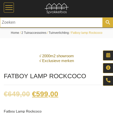
Home
/
2 Tuinaccessoires
/
Tuinverlichting
/ Fatboy lamp Rockcoco
√ 2000m2 showroom
√ Exclusieve merken
FATBOY LAMP ROCKCOCO
Original
Current
€
649,00
€
599,00
price
price
was:
is:
Fatboy Lamp Rockcoco