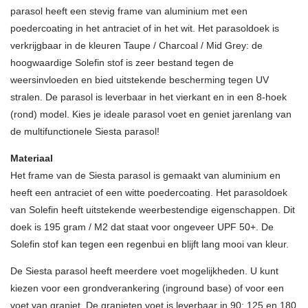
parasol heeft een stevig frame van aluminium met een
poedercoating in het antraciet of in het wit. Het parasoldoek is
verkrijgbaar in de kleuren Taupe / Charcoal / Mid Grey: de
hoogwaardige Solefin stof is zeer bestand tegen de
weersinvloeden en bied uitstekende bescherming tegen UV
stralen. De parasol is leverbaar in het vierkant en in een 8-hoek
(rond) model. Kies je ideale parasol voet en geniet jarenlang van
de multifunctionele Siesta parasol!
Materiaal
Het frame van de Siesta parasol is gemaakt van aluminium en
heeft een antraciet of een witte poedercoating. Het parasoldoek
van Solefin heeft uitstekende weerbestendige eigenschappen. Dit
doek is 195 gram / M2 dat staat voor ongeveer UPF 50+. De
Solefin stof kan tegen een regenbui en blijft lang mooi van kleur.
De Siesta parasol heeft meerdere voet mogelijkheden. U kunt
kiezen voor een grondverankering (inground base) of voor een
voet van graniet. De granieten voet is leverbaar in 90; 125 en 180