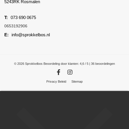
5243RK Rosmalen
073 690 0675
0653192906
info@sprokkelbos.nl
© 2026 Sprokkelbos
Beoordeling
door klanten:
4,6
/
5
|
36
beoordelingen
Privacy Beleid
Sitemap