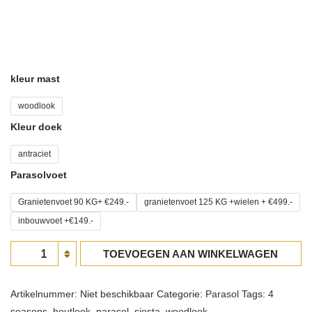
through
€1.695,00
kleur mast
woodlook
Kleur doek
antraciet
Parasolvoet
Granietenvoet 90 KG+ €249.-
granietenvoet 125 KG +wielen + €499.-
inbouwvoet +€149.-
Parasol
TOEVOEGEN AAN WINKELWAGEN
Siesta
houtlook
Artikelnummer:
Niet beschikbaar
Categorie:
Parasol
Tags:
4
aantal
seasons
,
houtlook
,
parasol
,
siesta
,
woodlook