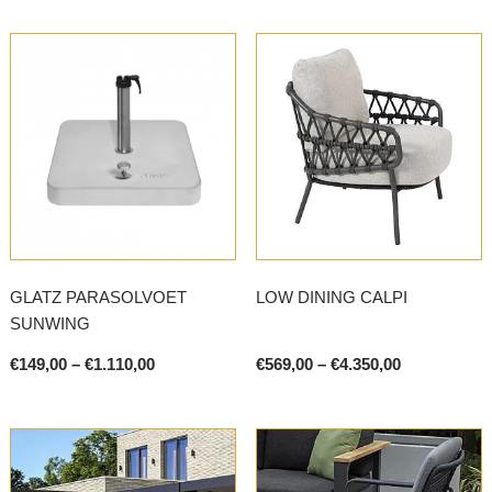
options
may
be
chosen
on
the
product
page
GLATZ PARASOLVOET
LOW DINING CALPI
SUNWING
Price
Price
€
149,00
–
€
1.110,00
€
569,00
–
€
4.350,00
range:
range:
This
This
€149,00
€569,00
product
product
through
through
€1.110,00
€4.350,00
has
has
multiple
multiple