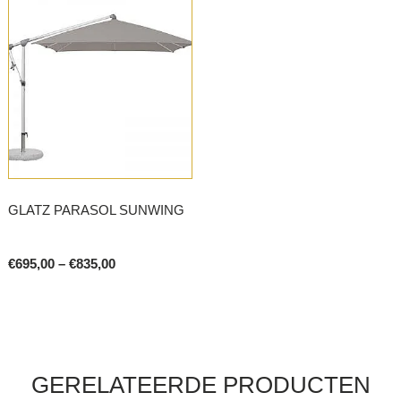
GLATZ PARASOL SUNWING
Price
€
695,00
–
€
835,00
range:
This
€695,00
product
through
€835,00
has
multiple
variants.
GERELATEERDE PRODUCTEN
The