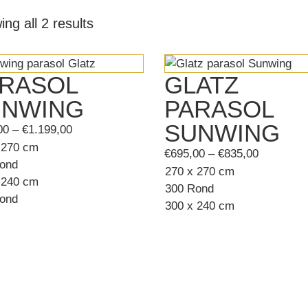
Sorted
ng all 2 results
by
latest
RASOL
GLATZ
UNWING
PARASOL
SUNWING
Price
00
–
€
1.199,00
range:
 270 cm
Price
€
695,00
–
€
835,00
€999,00
ond
range:
270 x 270 cm
through
 240 cm
€695,00
300 Rond
€1.199,00
ond
through
300 x 240 cm
€835,00
This
product