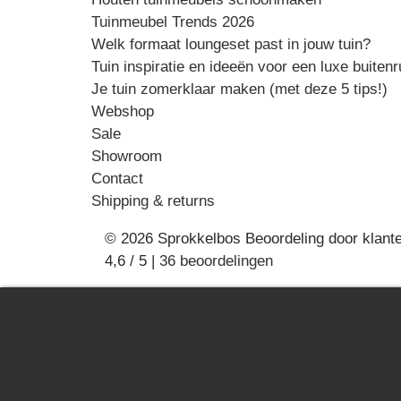
on
Tuinmeubel Trends 2026
the
Welk formaat loungeset past in jouw tuin?
produ
Tuin inspiratie en ideeën voor een luxe buiten
page
Je tuin zomerklaar maken (met deze 5 tips!)
Webshop
Sale
Showroom
Contact
Shipping & returns
© 2026 Sprokkelbos
Beoordeling
door klant
4,6
/
5
|
36
beoordelingen