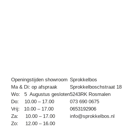
has
multiple
variants.
The
options
may
be
chosen
on
the
ct
product
Openingstijden showroom
Sprokkelbos
page
le
Ma & Di: op afspraak
Sprokkelboschstraat 18
ts.
Wo: 5 Augustus gesloten
5243RK Rosmalen
Do: 10.00 – 17.00
073 690 0675
s
Vrij: 10.00 – 17.00
0653192906
Za: 10.00 – 17.00
info@sprokkelbos.nl
Zo: 12.00 – 16.00
n