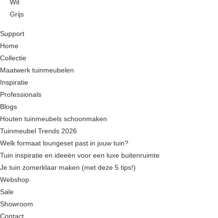
Wit
options
Grijs
may
This
be
Support
product
chosen
Home
has
on
Collectie
multiple
the
Maatwerk tuinmeubelen
variants.
product
Inspiratie
The
page
Professionals
options
Blogs
may
Houten tuinmeubels schoonmaken
be
Tuinmeubel Trends 2026
chosen
Welk formaat loungeset past in jouw tuin?
on
Tuin inspiratie en ideeën voor een luxe buitenruimte
the
Je tuin zomerklaar maken (met deze 5 tips!)
product
Webshop
page
Sale
Showroom
Contact