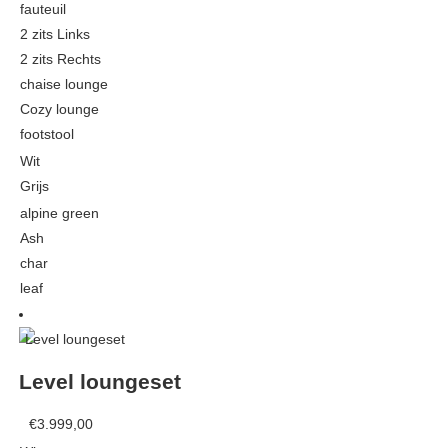
stalen stoel
range:
fauteuil
Bistro tafel
€699,00
teak stoel
2 zits Links
Keramiek tafels
through
2 zits Rechts
Picknicktafels
€2.995,00
chaise lounge
Cozy lounge
Teak tafels
footstool
Wit
Grijs
alpine green
Ash
char
leaf
This
product
has
Level loungeset
multiple
variants.
€
3.999,00
The