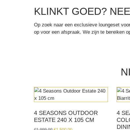
KLINKT GOED? NE
Op zoek naar een exclusieve loungeset voor
op voor een afspraak. We zijn te bereiken 
N
4 SEASONS OUTDOOR
4 S
ESTATE 240 X 105 CM
COL
DINI
Original
Current
€
1.999,00
€
1.500,00