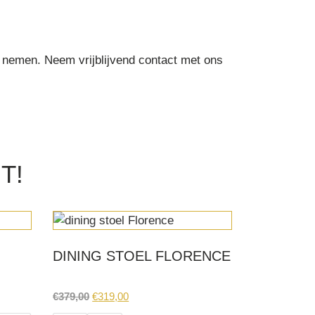
 nemen. Neem vrijblijvend contact met ons
T!
DINING STOEL FLORENCE
Original
Current
€
379,00
€
319,00
price
price