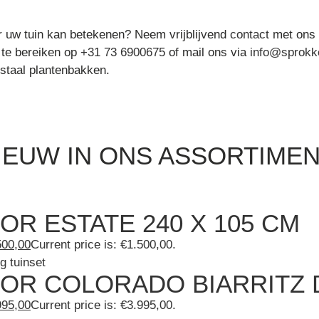
 uw tuin kan betekenen? Neem vrijblijvend
contact
met ons 
n te bereiken op
+31 73 6900675
of mail ons via
info@sprokke
nstaal plantenbakken.
IEUW IN ONS ASSORTIMEN
R ESTATE 240 X 105 CM
500,00
Current price is: €1.500,00.
OR COLORADO BIARRITZ D
995,00
Current price is: €3.995,00.