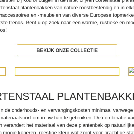
rsten bij kou of buigen in de hitte, blijven cortenstaal pl
enstaal plantenbakken van nature roestbestendig en in elke 
uinaccessoires en -meubelen van diverse Europese topmer
tste trends. Bent u op zoek naar een warme, rustieke en mod
os!
BEKIJK ONZE COLLECTIE
RTENSTAAL PLANTENBAKK
zijn de onderhouds- en vervangingskosten minimaal vanwege
materiaalsoort om in uw tuin te gebruiken. De combinatie v
n verandert het materiaal van deze plantenbak op natuurlijk
en mooie koperen, roestige kleur wat zorgt voor prachtige st