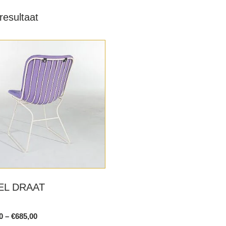
resultaat
EL DRAAT
Price
0
–
€
685,00
range: