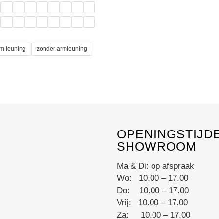
€595,00
through
€685,00
rm leuning
zonder armleuning
ct
le
ts.
OPENINGSTIJD
s
SHOWROOM
Ma & Di: op afspraak
n
Wo: 10.00 – 17.00
Do: 10.00 – 17.00
Vrij: 10.00 – 17.00
ct
Za: 10.00 – 17.00