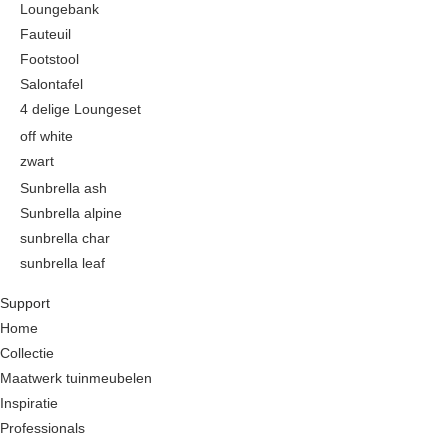
stalen stoel
range:
Loungebank
Bistro tafel
€749,00
teak stoel
Fauteuil
Keramiek tafels
through
Footstool
Picknicktafels
€4.990,00
Salontafel
4 delige Loungeset
Teak tafels
off white
zwart
Sunbrella ash
Sunbrella alpine
sunbrella char
sunbrella leaf
This
Support
product
Home
has
Collectie
multiple
Maatwerk tuinmeubelen
variants.
Inspiratie
The
Professionals
options