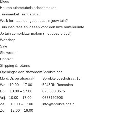
Blogs
may
Houten tuinmeubels schoonmaken
be
Tuinmeubel Trends 2026
chosen
Welk formaat loungeset past in jouw tuin?
on
Tuin inspiratie en ideeën voor een luxe buitenruimte
the
Je tuin zomerklaar maken (met deze 5 tips!)
product
Webshop
page
Sale
Showroom
Contact
Shipping & returns
Openingstijden showroom
Sprokkelbos
Ma & Di: op afspraak
Sprokkelboschstraat 18
Wo: 10.00 – 17.00
5243RK Rosmalen
Do: 10.00 – 17.00
073 690 0675
Vrij: 10.00 – 17.00
0653192906
Za: 10.00 – 17.00
info@sprokkelbos.nl
Zo: 12.00 – 16.00