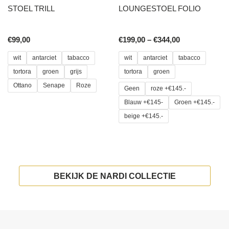
STOEL TRILL
LOUNGESTOEL FOLIO
Price
€
99,00
€
199,00
–
€
344,00
range:
€199,00
wit
antarciet
tabacco
wit
antarciet
tabacco
through
tortora
groen
grijs
tortora
groen
€344,00
Ottano
Senape
Roze
Geen
roze +€145.-
This
Blauw +€145-
Groen +€145.-
product
beige +€145.-
has
This
multiple
product
variants.
has
The
multiple
BEKIJK DE NARDI COLLECTIE
options
variants.
may
The
be
options
chosen
may