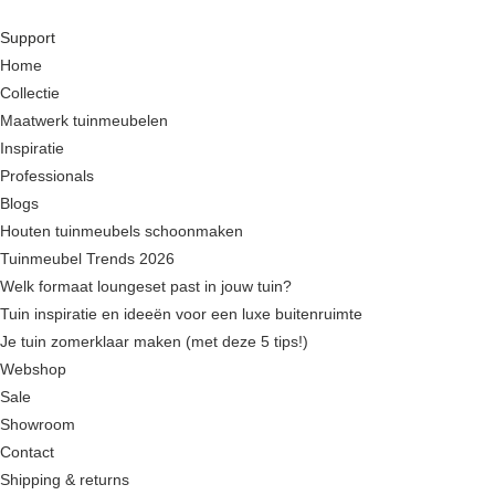
This
Support
product
Home
has
Collectie
multiple
Maatwerk tuinmeubelen
variants.
Inspiratie
The
Professionals
options
Blogs
may
Houten tuinmeubels schoonmaken
be
Tuinmeubel Trends 2026
chosen
Welk formaat loungeset past in jouw tuin?
on
Tuin inspiratie en ideeën voor een luxe buitenruimte
the
Je tuin zomerklaar maken (met deze 5 tips!)
product
Webshop
page
Sale
Showroom
Contact
Shipping & returns