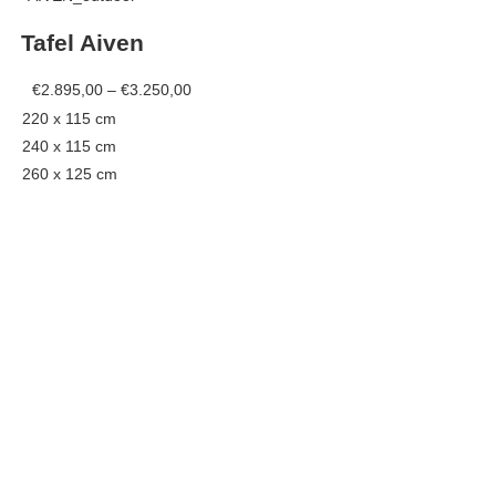
has
Tafel Aiven
multiple
variants.
Price
€
2.895,00
–
€
3.250,00
The
range:
220 x 115 cm
options
€2.895,00
240 x 115 cm
may
through
260 x 125 cm
be
€3.250,00
chosen
on
the
product
page