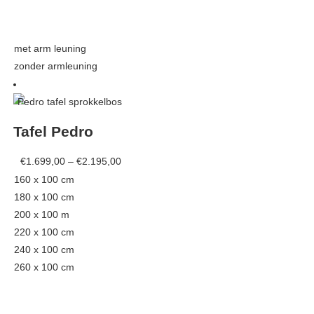
met arm leuning
zonder armleuning
This
product
has
Tafel Pedro
multiple
variants.
Price
€
1.699,00
–
€
2.195,00
The
range:
160 x 100 cm
options
€1.699,00
180 x 100 cm
may
through
200 x 100 m
be
€2.195,00
220 x 100 cm
chosen
240 x 100 cm
on
260 x 100 cm
the
product
page