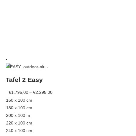
This
product
has
Tafel 2 Easy
multiple
variants.
Price
€
1.795,00
–
€
2.295,00
The
range:
160 x 100 cm
options
€1.795,00
180 x 100 cm
may
through
200 x 100 m
be
€2.295,00
220 x 100 cm
chosen
240 x 100 cm
on